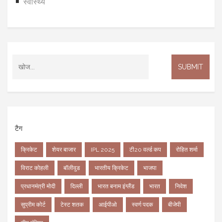
स्वास्थ्य
टैग
क्रिकेट
शेयर बाजार
IPL 2025
टी20 वर्ल्ड कप
रोहित शर्मा
विराट कोहली
बॉलीवुड
भारतीय क्रिकेट
भाजपा
प्रधानमंत्री मोदी
दिल्ली
भारत बनाम इंग्लैंड
भारत
निवेश
सुप्रीम कोर्ट
टेस्ट शतक
आईपीओ
स्वर्ण पदक
बीजेपी