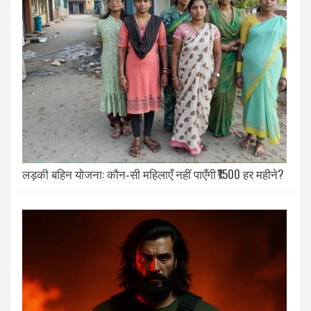
लड़की बहिन योजना: कौन‑सी महिलाएँ नहीं पाएँगी ₹1500 हर महीने?