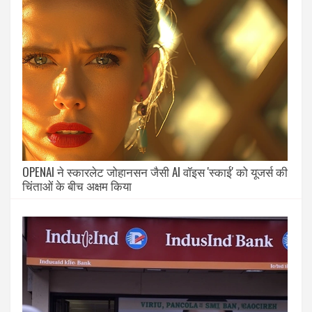
OPENAI ने स्कारलेट जोहानसन जैसी AI वॉइस 'स्काई' को यूजर्स की
चिंताओं के बीच अक्षम किया