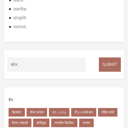
समाज
तकनीक
संस्कृति
स्वास्थ्य
टैग
क्रिकेट
शेयर बाजार
IPL 2025
टी20 वर्ल्ड कप
रोहित शर्मा
विराट कोहली
बॉलीवुड
भारतीय क्रिकेट
भाजपा