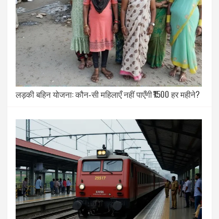
लड़की बहिन योजना: कौन‑सी महिलाएँ नहीं पाएँगी ₹1500 हर महीने?