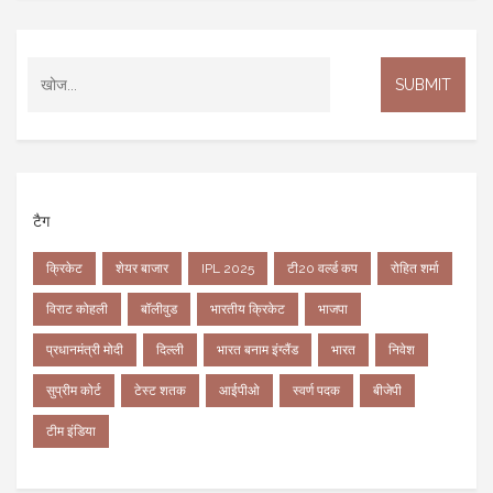
टैग
क्रिकेट
शेयर बाजार
IPL 2025
टी20 वर्ल्ड कप
रोहित शर्मा
विराट कोहली
बॉलीवुड
भारतीय क्रिकेट
भाजपा
प्रधानमंत्री मोदी
दिल्ली
भारत बनाम इंग्लैंड
भारत
निवेश
सुप्रीम कोर्ट
टेस्ट शतक
आईपीओ
स्वर्ण पदक
बीजेपी
टीम इंडिया