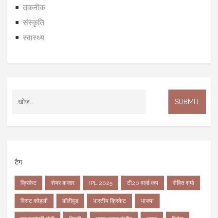
तकनीक
संस्कृति
स्वास्थ्य
टैग
क्रिकेट
शेयर बाजार
IPL 2025
टी20 वर्ल्ड कप
रोहित शर्मा
विराट कोहली
बॉलीवुड
भारतीय क्रिकेट
भाजपा