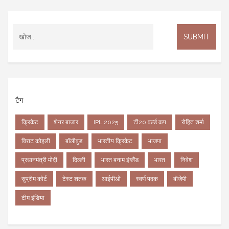
टैग
क्रिकेट
शेयर बाजार
IPL 2025
टी20 वर्ल्ड कप
रोहित शर्मा
विराट कोहली
बॉलीवुड
भारतीय क्रिकेट
भाजपा
प्रधानमंत्री मोदी
दिल्ली
भारत बनाम इंग्लैंड
भारत
निवेश
सुप्रीम कोर्ट
टेस्ट शतक
आईपीओ
स्वर्ण पदक
बीजेपी
टीम इंडिया