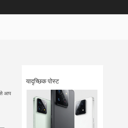
यादृच्छिक पोस्ट
िससे आप