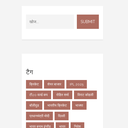
टैग
क्रिकेट
शेयर बाजार
IPL 2025
टी20 वर्ल्ड कप
रोहित शर्मा
विराट कोहली
बॉलीवुड
भारतीय क्रिकेट
भाजपा
प्रधानमंत्री मोदी
दिल्ली
भारत बनाम इंग्लैंड
भारत
निवेश