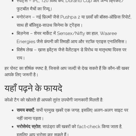
स्पोर्ट्स – IPL, T20 विश्व कप, Durand Cup और अन्य क्रिकेट/
फुटबॉल मैचों का रिव्यू।
मनोरंजन – नई फ़िल्मों जैसे Pushpa 2 या छावाँ की बॉक्स‑ऑफ़िस रिपोर्ट,
साथ ही बॉलिवुड‑साउथ सिनेमा के ट्रेंड्स।
बिज़नेस – शेयर मार्केट में Sensex/Nifty का हाल, Waaree
Energies जैसे कंपनी की तिमाही आय और स्टॉक प्राइस एनालिसिस।
विशेष लेख – ख़ास इवेंट्स जैसे वैलेंटाइन डे विरोध या मातृभाषा दिवस पर
राय।
हर पोस्ट का शीर्षक स्पष्ट है, जिससे आप जल्दी से देख सकते हैं कि कौन‑सी खबर
आपके लिए जरूरी है।
यहाँ पढ़ने के फायदे
कोओ टैग को खोलते ही आपको तुरंत उपयोगी जानकारी मिलती है:
समय बचाएँ:
सभी प्रमुख ख़बरें एक जगह, इसलिए अलग‑अलग साइट पर
नहीं जाना पड़ता।
भरोसेमंद स्रोत:
साउंड्रा की खबरों को fact‑check किया जाता है,
इसलिए आप भरोसा कर सकते हैं।