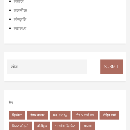
समाज
तकनीक
संस्कृति
स्वास्थ्य
टैग
क्रिकेट
शेयर बाजार
IPL 2025
टी20 वर्ल्ड कप
रोहित शर्मा
विराट कोहली
बॉलीवुड
भारतीय क्रिकेट
भाजपा