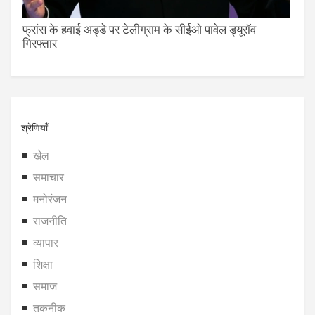
फ्रांस के हवाई अड्डे पर टेलीग्राम के सीईओ पावेल ड्यूरॉव
गिरफ्तार
श्रेणियाँ
खेल
समाचार
मनोरंजन
राजनीति
व्यापार
शिक्षा
समाज
तकनीक