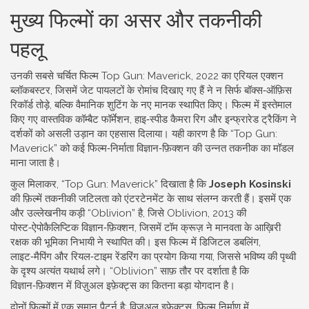
मुख्य फिल्मों का असर और तकनीकी
पहलू
उनकी सबसे चर्चित फिल्म
Top Gun: Maverick
,
2022 का एरियल एक्शन
ब्लॉकबस्टर, जिसमें जेट पायलटों के रोमांच दिखाए गए हैं
ने न सिर्फ बॉक्स‑ऑफ़िस
रिकॉर्ड तोड़े, बल्कि वैमानिक शुटिंग के नए मानक स्थापित किए। फिल्म में इस्तेमाल
किए गए वास्तविक कॉम्बैट फॉर्मेशन, हाइ‑स्पीड कैमरा रिग और इन्फ्रारेड ट्रैकिंग ने
दर्शकों को असली उड़ान का एहसास दिलाया। यही कारण है कि “Top Gun:
Maverick” को कई फिल्म‑निर्माता विज्ञान‑फ़िक्शन की उन्नत तकनीक का मॉडल
माना जाता है।
कुल मिलाकर, “Top Gun: Maverick” दिखाता है कि
Joseph Kosinski
की फ़िल्में तकनीकी जटिलता को एंटरटेनमेंट के साथ संलग्न करती हैं। इसमें एक
और उल्लेखनीय कड़ी “Oblivion” है, जिसे
Oblivion
,
2013 की
पोस्ट‑ऐपोकैलिप्टिक विज्ञान‑फ़िक्शन, जिसमें टॉम क्रूज़ ने मानवता के आख़िरी
रक्षक की भूमिका निभायी
ने स्थापित की। इस फिल्म में डिजिटल डबलिंग,
लाइट‑मैपिंग और रियल‑टाइम रेंडरिंग का प्रयोग किया गया, जिससे भविष्य की पृथ्वी
के दृश्य अत्यंत यथार्थ लगे। “Oblivion” साफ़ तौर पर दर्शाता है कि
विज्ञान‑फ़िक्शन में विज़ुअल इफ़ेक्ट्स का कितना बड़ा योगदान है।
दोनों फिल्मों में एक समान पैटर्न है:
विज़ुअल इफ़ेक्ट्स
,
फिल्म निर्माण में