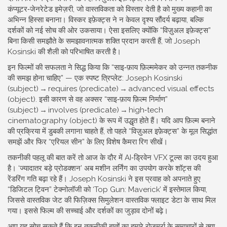
कंप्यूटर‑जेनरेटेड इमेज़री, जो वास्तविकता को विस्तार देती है
को मुख्य कहानी का
अभिन्न हिस्सा बनाना। विस्कर इफ़ेक्ट्स ने न केवल दृश्य सौंदर्य बढ़ाया, बल्कि
दर्शकों को नई सोच की ओर उकसाया। ऐसा इसलिए क्योंकि “विज़ुअल इफ़ेक्ट्स”
बिना किसी समझौते के समझावनात्मक शक्ति प्रदान करती हैं, जो Joseph
Kosinski की शैली को परिभाषित करती है।
इन फिल्मों की सफलता ने सिद्ध किया कि “साइ‑फ़ाय फ़िल्ममेकर को उन्नत तकनीक
की समझ होना चाहिए” — एक स्पष्ट त्रिप्लेट: Joseph Kosinski
(subject) → requires (predicate) → advanced visual effects
(object). इसी कारण से वह अक्सर “साइ‑फ़ाय फ़िल्म निर्माण”
(subject) → involves (predicate) → high‑tech
cinematography (object) के रूप में उद्धृत होते हैं। यदि आप फ़िल्म बनाने
की प्रक्रिया में डुबकी लगाना चाहते हैं, तो पहले “विज़ुअल इफ़ेक्ट्स” के मूल सिद्धांत
समझें और फिर “एरियल सीन” के लिए विशेष कैमरा रिग सीखें।
तकनीकी पहलू की बात करें तो आज के दौर में AI‑ड्रिवेन VFX टूल्स का उदय हुआ
है। ‘ज्यादातर बड़े प्रोडक्शन’ अब मशीन लर्निंग का उपयोग करके शॉट्स की
रेंडरिंग गति बढ़ा रहे हैं। Joseph Kosinski ने इस प्रवाह को अपनाते हुए
“डिजिटल ट्विन” टेक्नोलॉजी को ‘Top Gun: Maverick’ में इस्तेमाल किया,
जिससे वास्तविक जेट की फिज़िक्स सिमुलेशन वास्तविक फ्लाइट डेटा के साथ मिल
गया। इससे फिल्म की सच्चाई और दर्शकों का जुड़ाव दोनों बढ़े।
आप यह सोच सकते हैं कि इन तकनीकी बातों का हमारे रोज़मर्रा के समाचारों से क्या