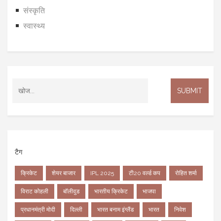
संस्कृति
स्वास्थ्य
टैग
क्रिकेट
शेयर बाजार
IPL 2025
टी20 वर्ल्ड कप
रोहित शर्मा
विराट कोहली
बॉलीवुड
भारतीय क्रिकेट
भाजपा
प्रधानमंत्री मोदी
दिल्ली
भारत बनाम इंग्लैंड
भारत
निवेश