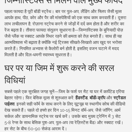
पहला फायदा है पूरी बॉडी स्ट्रेंथ। बार पर पुल‑अप, लैंडिंग और फ्लिप जैसी मूव्स
आपके हाथ, पीठ, कोर और पैर की मांसपेशियों को एक साथ काम करवाती हैं। दूसरा
लाभ लचीलापन है; रोज़ाना स्ट्रेच करने से जोड़ों में दर्द कम होता है और शरीर का
रेंज बढ़ता है। तीसरा फायदा संतुलन सुधारना है—जिम्नास्टिक्स के बुनियादी पोज़
जैसे प्लैंक या स्क्वाट आपके स्थिर रहने की क्षमता को तेज़ बनाते हैं। साथ ही यह
आत्मविश्वास भी बढ़ाता है क्योंकि नई ट्रिक्स सीखते‑सिखाते आप खुद पर भरोसा
करते हैं। नियमित अभ्यास से कैलोरी बर्न होती है, इसलिए वजन घटाने में मदद
मिलती है और दिल‑धमनी स्वास्थ्य सुधरता है।
घर पर या जिम में शुरू करने की सरल
विधियां
सबसे पहले एक सुरक्षित जगह चुनें—जिम के फर्श पर मैट या घर में कार्पेटेड एरिया
बेहतर रहेगा। फिर बेसिक मूव्स से शुरुआत करें:
हैंडस्टैंड
,
बॉडी‑ड्रॉप
और
स्ट्रैडल
पाईक्स
. इनको सही फॉर्म के साथ करने के लिए यूट्यूब या स्थानीय कोच की वीडियो
देख सकते हैं। पहले दो हफ्ते हर दिन 10‑15 मिनट वॉर्म‑अप, जैसे जॉगिंग, आर्म
सर्कल और डायनामिक स्ट्रेच पर खर्च करें। उसके बाद मुख्य ट्रेनिंग में 3 सेट
5‑8 रेप्स के साथ बेसिक पुश‑अप, पुल‑अप (या रेज़िस्टेंस बैंड) और स्क्वाट रखें।
हर सेट के बीच 60‑90 सेकंड आराम दें।