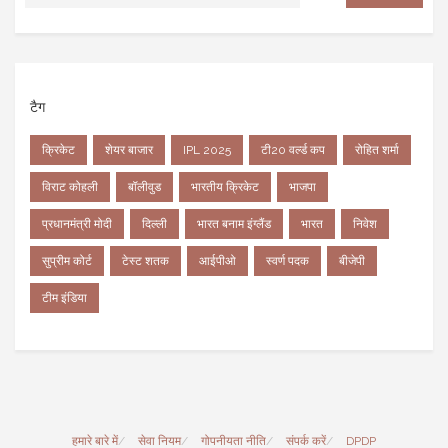
टैग
क्रिकेट
शेयर बाजार
IPL 2025
टी20 वर्ल्ड कप
रोहित शर्मा
विराट कोहली
बॉलीवुड
भारतीय क्रिकेट
भाजपा
प्रधानमंत्री मोदी
दिल्ली
भारत बनाम इंग्लैंड
भारत
निवेश
सुप्रीम कोर्ट
टेस्ट शतक
आईपीओ
स्वर्ण पदक
बीजेपी
टीम इंडिया
हमारे बारे में
सेवा नियम
गोपनीयता नीति
संपर्क करें
DPDP