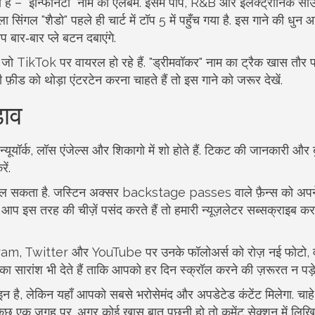
िया है – “इन्फिनिटी” नाम का एलबम. इसमें पॉप, R&B और इलेक्ट्रॉनिक सा
 सिंगल "शैडो" पहले ही चार्ट में टॉप 5 में पहुँच गया है. इस गाने की धुन 
 बार‑बार प्ले बटन दबाएंगे.
 जो TikTok पर वायरल हो रहे हैं. "ड्रीमवॉकर" नाम का ट्रैक खास तौर 
फ़ीड को थोड़ा एंटरटेन करना चाहते हैं तो इस गाने को जरूर देखें.
़ाव
 न्यूयॉर्क, लॉस एंजेल्स और शिकागो में शो होते हैं. टिकट की जानकारी और 
ें.
 मिल सकता है. जस्टिन अक्सर backstage passes वाले फ़ैन्स को अपने
प इस तरह की चीज़ें पसंद करते हैं तो हमारी न्यूज़लेटर सब्सक्राइब कर
gram, Twitter और YouTube पर उनके फॉलोअर्स को रोज़ नई फोटो, 
 सारांश भी देते हैं ताकि आपको हर दिन स्क्रॉल करने की ज़रूरत न पड़े
ाइन है, लेकिन यहाँ आपको सबसे भरोसेमंद और अपडेटेड कंटेंट मिलेगा. चा
ब कुछ एक जगह पर. अगर कोई खास बात पूछनी हो तो कमेंट सेक्शन में लिख