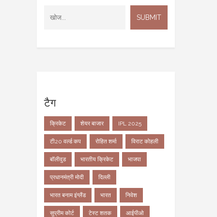
टैग
क्रिकेट
शेयर बाजार
IPL 2025
टी20 वर्ल्ड कप
रोहित शर्मा
विराट कोहली
बॉलीवुड
भारतीय क्रिकेट
भाजपा
प्रधानमंत्री मोदी
दिल्ली
भारत बनाम इंग्लैंड
भारत
निवेश
सुप्रीम कोर्ट
टेस्ट शतक
आईपीओ