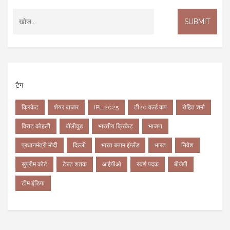
टैग
क्रिकेट
शेयर बाजार
IPL 2025
टी20 वर्ल्ड कप
रोहित शर्मा
विराट कोहली
बॉलीवुड
भारतीय क्रिकेट
भाजपा
प्रधानमंत्री मोदी
दिल्ली
भारत बनाम इंग्लैंड
भारत
निवेश
सुप्रीम कोर्ट
टेस्ट शतक
आईपीओ
स्वर्ण पदक
बीजेपी
टीम इंडिया