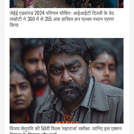
जेईई एडवांस्ड 2024 परिणाम घोषितः आईआईटी दिल्ली के वेद
लाहोटी ने 360 में से 355 अंक हासिल कर प्रथम स्थान प्राप्त
किया
विजय सेतुपति की 50वीं फिल्म 'महाराजा' समीक्षा: जानिए इस एक्शन