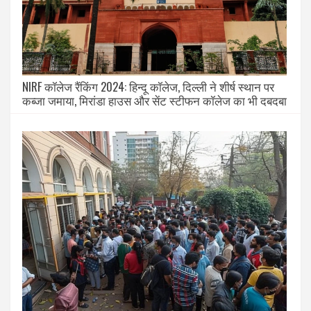
NIRF कॉलेज रैंकिंग 2024: हिन्दू कॉलेज, दिल्ली ने शीर्ष स्थान पर
कब्जा जमाया, मिरांडा हाउस और सेंट स्टीफन कॉलेज का भी दबदबा