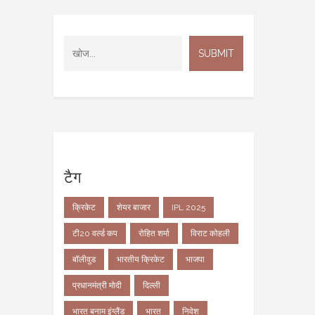
टैग
क्रिकेट
शेयर बाजार
IPL 2025
टी20 वर्ल्ड कप
रोहित शर्मा
विराट कोहली
बॉलीवुड
भारतीय क्रिकेट
भाजपा
प्रधानमंत्री मोदी
दिल्ली
भारत बनाम इंग्लैंड
भारत
निवेश