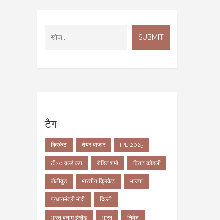
टैग
क्रिकेट
शेयर बाजार
IPL 2025
टी20 वर्ल्ड कप
रोहित शर्मा
विराट कोहली
बॉलीवुड
भारतीय क्रिकेट
भाजपा
प्रधानमंत्री मोदी
दिल्ली
भारत बनाम इंग्लैंड
भारत
निवेश