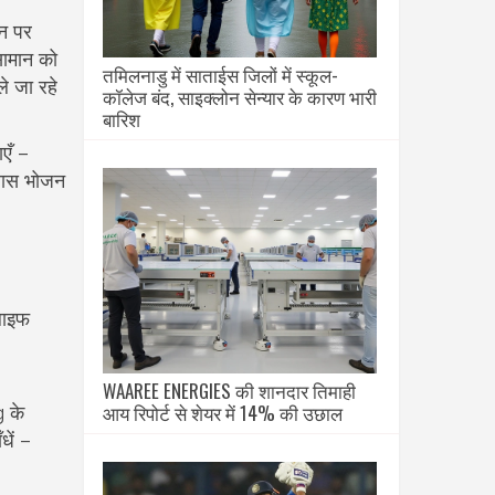
इन पर
सामान को
तमिलनाडु में साताईस जिलों में स्कूल-
े जा रहे
कॉलेज बंद, साइक्लोन सेन्यार के कारण भारी
बारिश
ाएँ –
 खास भोजन
 लाइफ
WAAREE ENERGIES की शानदार तिमाही
आय रिपोर्ट से शेयर में 14% की उछाल
g के
धें –