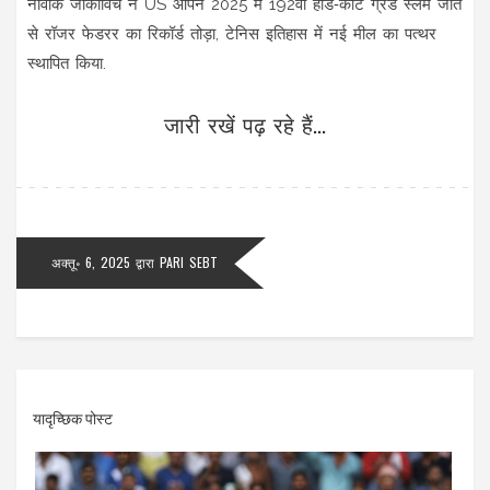
नोवाक जॉकोविच ने US ओपन 2025 में 192वीं हार्ड‑कोर्ट ग्रैंड स्लैम जीत
से रॉजर फेडरर का रिकॉर्ड तोड़ा, टेनिस इतिहास में नई मील का पत्थर
स्थापित किया.
जारी रखें पढ़ रहे हैं...
अक्तू॰ 6, 2025
द्वारा
PARI SEBT
यादृच्छिक पोस्ट