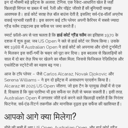
इन दो मौसमी बड़े इवेंट्स के अलावा,
टेनिस
,
एक रैकेट‑आधारित खेल है जहाँ
खिलाड़ी सिंगल या डबल में सर्व, रैली और पॉइंट जीतते हैं
की बुनियादी समझ
आवश्यक है। हार्ड कोर्ट सतह तेज़ बॉल बाउंस देती है, इसलिए सर्व‑एंड‑वॉलॉ अप्रोच
वाकई प्रभावी रहती है। इस कारण कई टॉप प्लेयर अपनी कैरियर में सबसे ज्यादा
ग्रैंड स्लैम टाइटल्स इस सर्फेस पर जमा करते हैं।
स्मार्ट फ़ॉलो‑अप से पता चलता है कि
हार्ड कोर्ट ग्रैंड स्लैम
का इतिहास 1970 के
दशक में शुरू हुआ, जब US Open ने क्ले से हार्ड कोर्ट पर स्विच किया। उसके
बाद 1988 में Australian Open ने हार्ड कोर्ट को अपनाया और दोनो टूर्नामेंटों
ने मिलकर इस सर्दी‑गर्मी के चक्र को पूरा कर दिया। इस बदलाव से खिलाड़ियों को
साल में दो बार तेज़ पिच पर खेलने का मौका मिला, जिससे फिजिकल रेज़िलिएंस और
एथलेटिक स्ट्रेटेजी का महत्व बढ़ गया।
आज के टॉप प्लेयर – जैसे Carlos Alcaraz, Novak Djokovic और
Serena Williams – ने इन दो इवेंट्स में असाधारण प्रदर्शन किया है।
Alcaraz का 2025 US Open जीतना, जो इस टैग के प्रमुख लेखों में से एक
है, दिखाता है कि युवा प्रतिभा भी इस सर्फेस पर तेज़ी से चमक सकती है। इसी तरह,
Australian Open में लगातार जीतें दर्ज करने वाले खिलाड़ी दर्शाते हैं कि निरंतर
फिटनेस, सर्व‑एंड‑रिटर्न तकनीक और मानसिक दृढ़ता इस सर्फेस की खासियत हैं।
आपको आगे क्या मिलेगा?
नीचे की सूची में आप US Open, Australian Open, और हार्ड कोर्ट ग्रैंड