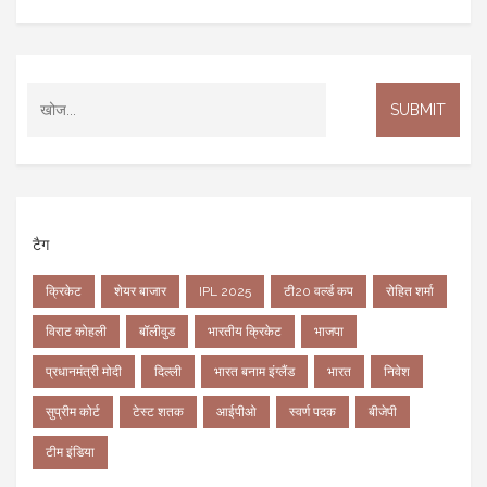
टैग
क्रिकेट
शेयर बाजार
IPL 2025
टी20 वर्ल्ड कप
रोहित शर्मा
विराट कोहली
बॉलीवुड
भारतीय क्रिकेट
भाजपा
प्रधानमंत्री मोदी
दिल्ली
भारत बनाम इंग्लैंड
भारत
निवेश
सुप्रीम कोर्ट
टेस्ट शतक
आईपीओ
स्वर्ण पदक
बीजेपी
टीम इंडिया