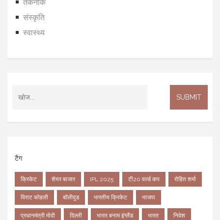
तकनीक
संस्कृति
स्वास्थ्य
टैग
क्रिकेट
शेयर बाजार
IPL 2025
टी20 वर्ल्ड कप
रोहित शर्मा
विराट कोहली
बॉलीवुड
भारतीय क्रिकेट
भाजपा
प्रधानमंत्री मोदी
दिल्ली
भारत बनाम इंग्लैंड
भारत
निवेश