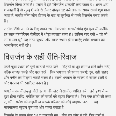
विसर्जन किया जाता है। पंचांग में इसे "विसर्जन अष्टमी" कहा जाता है। अगर आप
शाकाहारी हैं तो सुबह 8 बजे से लेकर दोपहर 12 बजे तक का समय सबसे शुभ माना
जाता है; जबकि माँग्य लोग दोपहर के बाद या सूर्यास्त से पहले विसर्जन पसंद करते
हैं।
सटीक तिथि जानने के लिए अपने स्थानीय पंचांग या भरोसेमंद ऐप देख लें, क्योंकि
हर साल ग्रेगोरियन कैलेंडर में थोड़ा बदलाव रहता है। लेकिन याद रखें – जो भी
समय आप चुनें, वह साफ‑सुथरा और शान्त स्थान होना चाहिए ताकि भगवान का
अन्नविचार सही रहे।
विसर्जन के सही रीति-रिवाज
पहले पूजा स्थल को पूरी तरह से साफ करें – मिट्टी या धूप की गंध वाले बर्तन नहीं,
बल्कि स्वच्छ कपड़े और फूल रखें। फिर भगवान को स्नान कराएँ: दूध, दही, शहद
और पनीर का मिश्रण सबसे उत्तम है। इससे भगवान के स्वरूप में चमक आती है
और प्रसाद भी स्वादिष्ट बनता है।
अगले कदम में लड्डू, मोतीचूर या चॉकलेट जैसा मीठा अर्पित करें। इसे हाथ से बना
हुआ होना चाहिए, क्योंकि घर की ऊर्जा को बढ़ावा मिलता है। फिर एक छोटी सी कथा
सुनाएँ – गणेश की कहानी या आपके परिवार की कोई यादगार घटना। यह
भावनात्मक जुड़ाव पूजा को और गहरा बनाता है।
विसर्जन के समय मंत्र "ॐ गं गणपतये नमः" तीन बार ज़ोर से पढ़ें, फिर पानी में