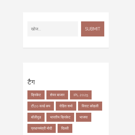
टैग
क्रिकेट
शेयर बाजार
IPL 2025
टी20 वर्ल्ड कप
रोहित शर्मा
विराट कोहली
बॉलीवुड
भारतीय क्रिकेट
भाजपा
प्रधानमंत्री मोदी
दिल्ली