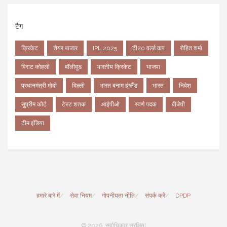
टैग
क्रिकेट
शेयर बाजार
IPL 2025
टी20 वर्ल्ड कप
रोहित शर्मा
विराट कोहली
बॉलीवुड
भारतीय क्रिकेट
भाजपा
प्रधानमंत्री मोदी
दिल्ली
भारत बनाम इंग्लैंड
भारत
निवेश
सुप्रीम कोर्ट
टेस्ट शतक
आईपीओ
स्वर्ण पदक
बीजेपी
टीम इंडिया
हमारे बारे में
सेवा नियम
गोपनीयता नीति
संपर्क करें
DPDP
© 2026. सर्वाधिकार सुरक्षित|