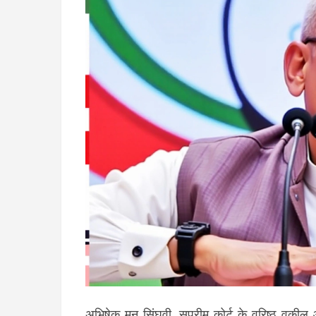
अभिषेक मनु सिंघवी, सुप्रीम कोर्ट के वरिष्ठ वकील