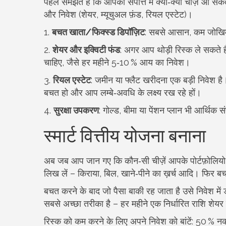
पहले समझते हैं कि आपकी संपत्ति में क्या‑क्या चीज़ें आ सक
और निवेश (शेयर, म्यूचुअल फ़ंड, रियल एस्टेट)।
1.
बचत खाता/फिक्स्ड डिपॉज़िट
: सबसे आसान, कम जोखिम 
2.
शेयर और इक्विटी फंड
: अगर आप थोड़ी रिस्क ले सकते हैं 
चाहिए, जैसे हर महीने 5‑10 % आय का निवेश।
3.
रियल एस्टेट
: जमीन या फ्लैट खरीदना एक बड़ी निवेश ह
बचत हो और आप लम्बे‑अवधि के लक्ष्य रख रहे हों।
4.
सुरक्षा उपकरण
: गोल्ड, बीमा या पेंशन प्लान भी आर्थिक संपत
स्मार्ट वित्तीय योजना बनाना
अब जब आप जान गए कि कौन‑सी चीज़ें आपके पोर्टफ़ोलियो 
लिख लें – किराया, बिल, खाने‑पीने का ख़र्च आदि। फिर 
बचत करने के बाद जो पैसा बाकी रह जाता है उसे निवेश में
सबसे अच्छा तरीका है – हर महीने एक निर्धारित राशि शेयर 
रिस्क को कम करने के लिए अपने निवेश को बांटें: 50 %