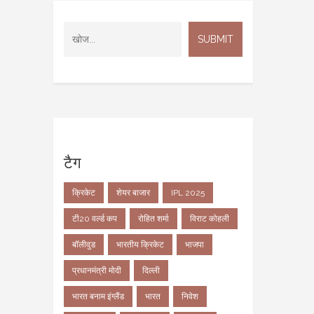
टैग
क्रिकेट
शेयर बाजार
IPL 2025
टी20 वर्ल्ड कप
रोहित शर्मा
विराट कोहली
बॉलीवुड
भारतीय क्रिकेट
भाजपा
प्रधानमंत्री मोदी
दिल्ली
भारत बनाम इंग्लैंड
भारत
निवेश