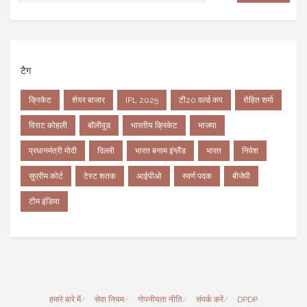
टैग
क्रिकेट
शेयर बाजार
IPL 2025
टी20 वर्ल्ड कप
रोहित शर्मा
विराट कोहली
बॉलीवुड
भारतीय क्रिकेट
भाजपा
प्रधानमंत्री मोदी
दिल्ली
भारत बनाम इंग्लैंड
भारत
निवेश
सुप्रीम कोर्ट
टेस्ट शतक
आईपीओ
स्वर्ण पदक
बीजेपी
टीम इंडिया
हमारे बारे में
सेवा नियम
गोपनीयता नीति
संपर्क करें
DPDP