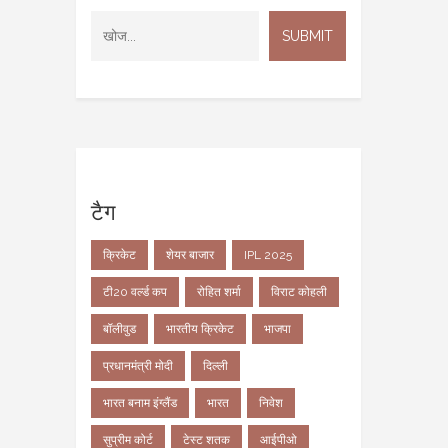
टैग
क्रिकेट
शेयर बाजार
IPL 2025
टी20 वर्ल्ड कप
रोहित शर्मा
विराट कोहली
बॉलीवुड
भारतीय क्रिकेट
भाजपा
प्रधानमंत्री मोदी
दिल्ली
भारत बनाम इंग्लैंड
भारत
निवेश
सुप्रीम कोर्ट
टेस्ट शतक
आईपीओ