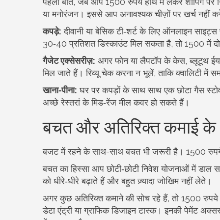
पहली बात, जब आप 1500 रुपये हाथ में लेकर शॉपिंग पर निकलत
या मनोरंजन। इससे आप अनावश्यक चीज़ों पर खर्च नहीं करे
कपड़े:
दीवानी या बेसिक टी‑शर्ट के लिए ऑनलाइन साइट्स पर
30‑40 प्रतिशत डिस्काउंट मिल सकता है, तो 1500 में दो
गैजेट एक्सेसरीज़:
अगर फोन या लैपटॉप के केस, ब्लूटूथ ईयरफ
मिल जाते हैं। रिव्यू चेक करना न भूलें, ताकि क्वालिटी में
खाना‑पीना:
घर पर कपड़ों के साथ साथ एक छोटा गैस स्टो
अच्छे रेस्तरां के मिड‑रेंज मील कवर हो सकते हैं।
बचत और अतिरिक्त कमाई के
बजट में रहने के साथ-साथ बचत भी जरूरी है। 1500 रुपये
बचत का हिस्सा आप छोटी‑छोटी निवेश योजनाओं में डाल सकते 
को धीरे‑धीरे बढ़ाते हैं और बहुत ज़्यादा जोखिम नहीं लेते।
अगर कुछ अतिरिक्त कमाने की सोच रहे हैं, तो 1500 रुपये से
डेटा एंट्री या ग्राफिक डिजाइन टास्क। इनकी पेमेंट अक्