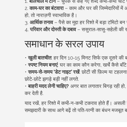
1.
बोलचाल में टोन
– चुपके से कहे गए शब्द कभी‑कभी चोट पहु
2.
काम‑घर का बंटवारा
– काम और घर की जिम्मेदारियों मे
हो, तो नाराज़गी स्वाभाविक है।
3.
आर्थिक तनाव
– पैसे का मुद्दा हर रिश्ते में बड़ा टॉमेटो 
4.
परिवार और दोस्ती के दबाव
– ससुराल‑सासु-सहेली की राय
समाधान के सरल उपाय
•
खुली बातचीत
: हर दिन 10‑15 मिनट सिर्फ एक दूसरे की बा
•
स्पष्ट नियम बनाएं
: घर का काम कौन करेगा, खर्चे कैसे बाँ
•
समय‑से‑समय ‘डेट नाइट’ रखें
: छोटी सी फ़िल्म या टहलना 
छोटे‑छोटे झगड़े बड़ी नहीं लगते.
•
बाहरी मदद लेनी चाहिए?
अगर बात लगातार बिगड़ रही हो, त
कर देती है.
याद रखें, हर रिश्ते में कभी‑न-कभी टकराव होते हैं। असल
समझदारी के साथ आगे बढ़ें तो पति‑पत्नी का बंधन मजबूत ब