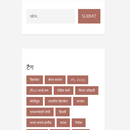
टैग
क्रिकेट
शेयर बाजार
IPL 2025
टी20 वर्ल्ड कप
रोहित शर्मा
विराट कोहली
बॉलीवुड
भारतीय क्रिकेट
भाजपा
प्रधानमंत्री मोदी
दिल्ली
भारत बनाम इंग्लैंड
भारत
निवेश