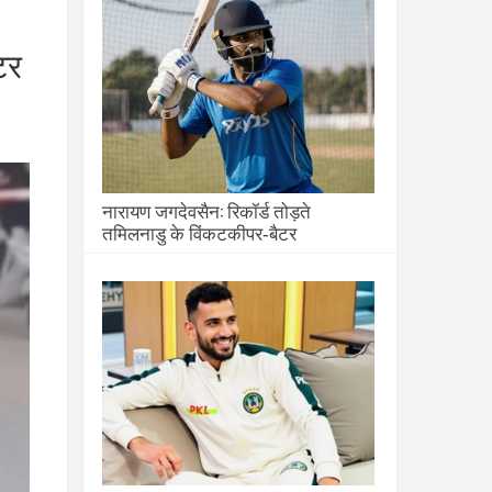
टर
नारायण जगदेवसैन: रिकॉर्ड तोड़ते
तमिलनाडु के विंकटकीपर‑बैटर