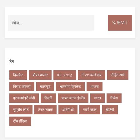
टैग
क्रिकेट
शेयर बाजार
IPL 2025
टी20 वर्ल्ड कप
रोहित शर्मा
विराट कोहली
बॉलीवुड
भारतीय क्रिकेट
भाजपा
प्रधानमंत्री मोदी
दिल्ली
भारत बनाम इंग्लैंड
भारत
निवेश
सुप्रीम कोर्ट
टेस्ट शतक
आईपीओ
स्वर्ण पदक
बीजेपी
टीम इंडिया