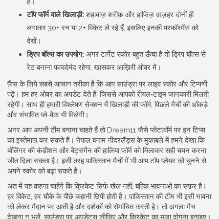
हैं।
टॉप फॉर्म वाले खिलाड़ी:
शहाबाज़ शरीफ़ और हाफिज़ अज़हर दोनों ही
लगातार 30+ रन या 2+ विकेट ले रहे हैं, इसलिए इनकी परफॉरमेंस को
देखें।
ड्रिप बॉल्स का उपयोग:
अगर टार्गेट स्कोर बहुत ऊँचा है तो ड्रिप बॉल्स से
रेट बनाना फायदेमंद रहेगा, खासकर आख़िरी ओवर में।
फ़ैंस के लिये सबसे आसान तरीका है कि आप साउंड्रा पर लाइव स्कोर और टिप्पणी
पढ़ें। हम हर ओवर का अपडेट देते हैं, जिससे आपको रीयल‑टाइम जानकारी मिलती
रहेगी। साथ ही हमारी विश्लेषण सेक्शन में खिलाड़ी की फॉर्म, पिछले मैचों की आँकड़े
और संभावित प्ले‑बैक भी मिलेगी।
अगर आप अपनी टीम बनाना चाहते हैं तो Dream11 जैसे प्लेटफ़ॉर्म पर इन टिप्स
का इस्तेमाल कर सकते हैं। नेपाल बनाम नीदरलैंड्स के मुकाबले में हमने देखा कि
बॉलिंगर की कंडीशन और बैट्समैन की हालिया फॉर्म को मिलाकर सही चयन करना
जीत दिला सकता है। इसी तरह पाकिस्तान मैचों में भी आप टॉप प्लेयर को चुनने से
अपने स्कोर को बढ़ा सकते हैं।
अंत में यह कहना चाहेंगे कि क्रिकेट सिर्फ खेल नहीं, बल्कि भावनाओं का सफ़र है।
हर विकेट, हर चौके के पीछे कहानी छिपी होती है। पाकिस्तान की टीम भी इसी भावना
को लेकर मैदान पर आती है और दर्शकों को रोमांचित करती है। तो अगला मैच
देखना न भूलें, साउंड्रा पर अपडेट्स लीजिए और क्रिकेट का मज़ा दोगुना बनाइए।