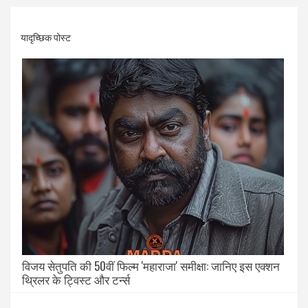
यादृच्छिक पोस्ट
विजय सेतुपति की 50वीं फिल्म 'महाराजा' समीक्षा: जानिए इस एक्शन
थ्रिलर के ट्विस्ट और टर्न्स