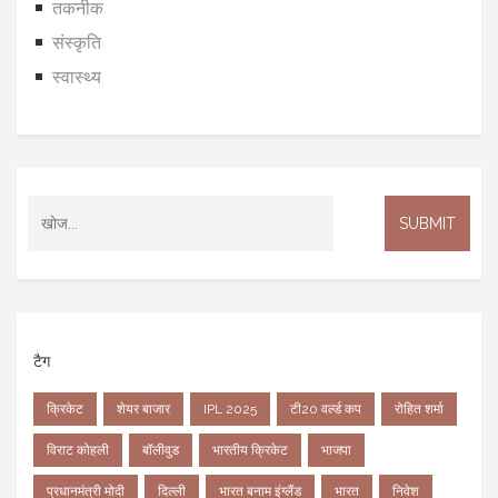
तकनीक
संस्कृति
स्वास्थ्य
टैग
क्रिकेट
शेयर बाजार
IPL 2025
टी20 वर्ल्ड कप
रोहित शर्मा
विराट कोहली
बॉलीवुड
भारतीय क्रिकेट
भाजपा
प्रधानमंत्री मोदी
दिल्ली
भारत बनाम इंग्लैंड
भारत
निवेश