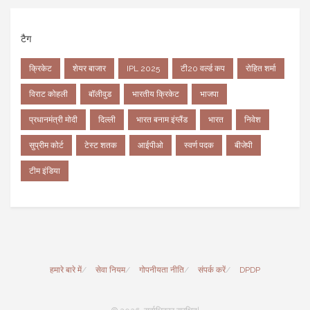
टैग
क्रिकेट
शेयर बाजार
IPL 2025
टी20 वर्ल्ड कप
रोहित शर्मा
विराट कोहली
बॉलीवुड
भारतीय क्रिकेट
भाजपा
प्रधानमंत्री मोदी
दिल्ली
भारत बनाम इंग्लैंड
भारत
निवेश
सुप्रीम कोर्ट
टेस्ट शतक
आईपीओ
स्वर्ण पदक
बीजेपी
टीम इंडिया
हमारे बारे में
सेवा नियम
गोपनीयता नीति
संपर्क करें
DPDP