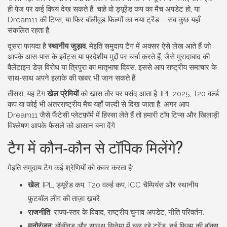
ही पेज पर कई विषय देख सकते हैं. चाहे वो ड्यूरेंड कप का मैच अपडेट हो, या
Dream11 की टिप्स, या फिर बॉलीवूड फिल्मों का नया ट्रेंड – सब कुछ यहाँ
संकलित रहता है.
दूसरा फायदा है
स्थानीय जुड़ाव
. मेइति समुदाय टैग में अक्सर ऐसे लेख आते हैं जो
आपके आस‑पास के इवेंट्स या प्रदेशीय मुद्दों पर चर्चा करते हैं, जैसे मुरादाबाद की
वैलेंटाइन डेज़ विरोध या त्रिपुरा का मातृभाषा दिवस. इससे आप राष्ट्रीय समाचार के
साथ‑साथ अपने इलाके की खबर भी जान सकते हैं.
तीसरा, यह टैग
खेल प्रेमियों
को खास तौर पर पसंद आता है. IPL 2025, T20 वर्ल्ड
कप या कोई भी अंतरराष्ट्रीय मैच यहाँ जल्दी से दिख जाता है. अगर आप
Dream11 जैसे फैंटेसी प्लेटफ़ॉर्म में हिस्सा लेते हैं तो हमारी टॉप टिप्स और खिलाड़ी
विश्लेषण आपके फैसले को आसान बना देंगे.
टैग में कौन‑कौन से टॉपिक मिलेंगे?
मेइति समुदाय टैग कई श्रेणियों को कवर करता है:
खेल
: IPL, ड्यूरेंड कप, T20 वर्ल्ड कप, ICC चैम्पियंस और स्थानीय
फ़ुटबॉल लीग की ताज़ा ख़बरें.
राजनीति
: राज्य‑स्तर के विवाद, राष्ट्रीय चुनाव अपडेट, नीति परिवर्तन.
मनोरंजन
: बॉलीवूड और साउथ सिनेमा में चल रहे ट्रेंड, नई फ़िल्म की बॉक्स