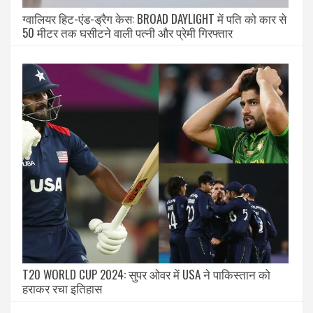
ग्वालियर हिट-एंड-ड्रैग केस: BROAD DAYLIGHT में पति को कार से
50 मीटर तक घसीटने वाली पत्नी और प्रेमी गिरफ्तार
T20 WORLD CUP 2024: सुपर ओवर में USA ने पाकिस्तान को
हराकर रचा इतिहास