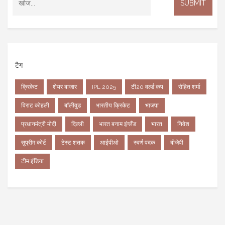
टैग
क्रिकेट
शेयर बाजार
IPL 2025
टी20 वर्ल्ड कप
रोहित शर्मा
विराट कोहली
बॉलीवुड
भारतीय क्रिकेट
भाजपा
प्रधानमंत्री मोदी
दिल्ली
भारत बनाम इंग्लैंड
भारत
निवेश
सुप्रीम कोर्ट
टेस्ट शतक
आईपीओ
स्वर्ण पदक
बीजेपी
टीम इंडिया