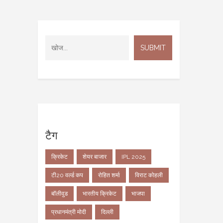
टैग
क्रिकेट
शेयर बाजार
IPL 2025
टी20 वर्ल्ड कप
रोहित शर्मा
विराट कोहली
बॉलीवुड
भारतीय क्रिकेट
भाजपा
प्रधानमंत्री मोदी
दिल्ली