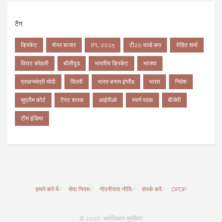
टैग
क्रिकेट
शेयर बाजार
IPL 2025
टी20 वर्ल्ड कप
रोहित शर्मा
विराट कोहली
बॉलीवुड
भारतीय क्रिकेट
भाजपा
प्रधानमंत्री मोदी
दिल्ली
भारत बनाम इंग्लैंड
भारत
निवेश
सुप्रीम कोर्ट
टेस्ट शतक
आईपीओ
स्वर्ण पदक
बीजेपी
टीम इंडिया
हमारे बारे में
सेवा नियम
गोपनीयता नीति
संपर्क करें
DPDP
© 2026. सर्वाधिकार सुरक्षित|