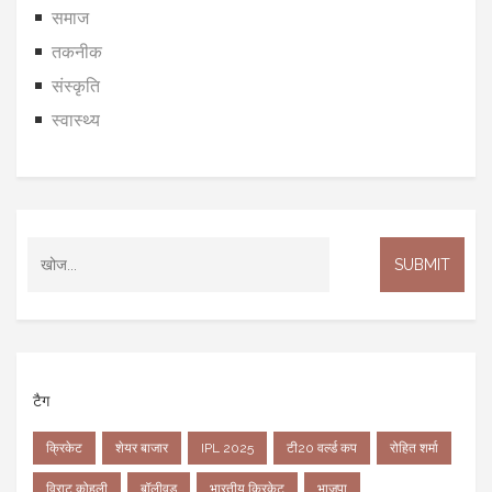
समाज
तकनीक
संस्कृति
स्वास्थ्य
टैग
क्रिकेट
शेयर बाजार
IPL 2025
टी20 वर्ल्ड कप
रोहित शर्मा
विराट कोहली
बॉलीवुड
भारतीय क्रिकेट
भाजपा