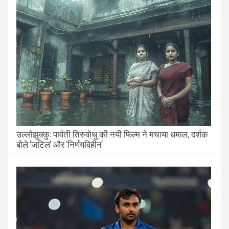
उल्लोझुक्कु: पार्वती तिरुवोथु की नयी फिल्म ने मचाया धमाल, दर्शक
बोले 'जटिल' और 'निर्णयविहीन'