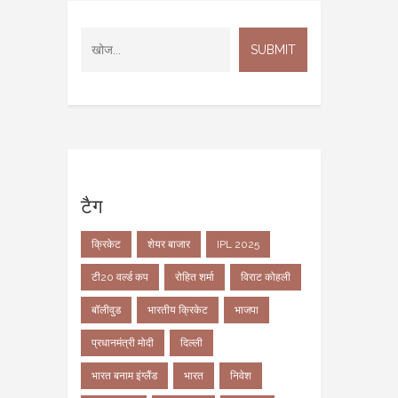
टैग
क्रिकेट
शेयर बाजार
IPL 2025
टी20 वर्ल्ड कप
रोहित शर्मा
विराट कोहली
बॉलीवुड
भारतीय क्रिकेट
भाजपा
प्रधानमंत्री मोदी
दिल्ली
भारत बनाम इंग्लैंड
भारत
निवेश