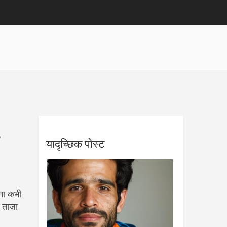
यादृच्छिक पोस्ट
झना कभी
 ताज़ा