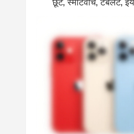
छूट, स्मार्टवॉच, टैबले