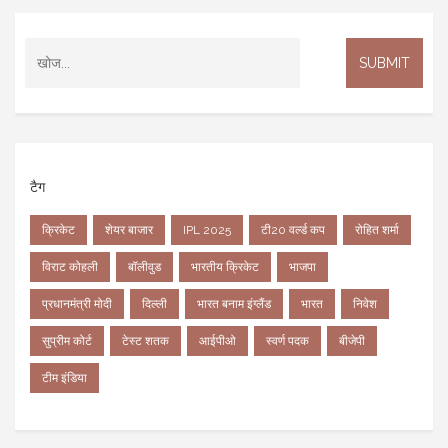
टैग
क्रिकेट
शेयर बाजार
IPL 2025
टी20 वर्ल्ड कप
रोहित शर्मा
विराट कोहली
बॉलीवुड
भारतीय क्रिकेट
भाजपा
प्रधानमंत्री मोदी
दिल्ली
भारत बनाम इंग्लैंड
भारत
निवेश
सुप्रीम कोर्ट
टेस्ट शतक
आईपीओ
स्वर्ण पदक
बीजेपी
टीम इंडिया