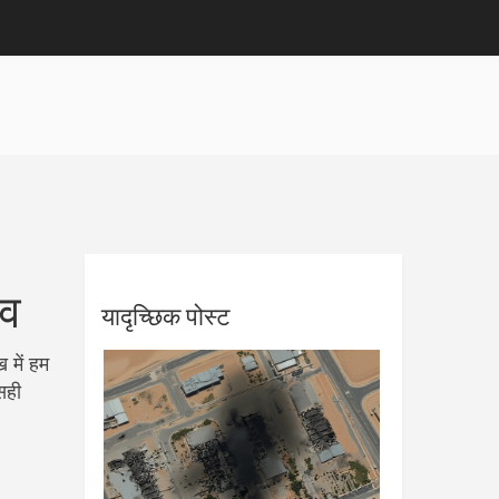
ाव
यादृच्छिक पोस्ट
 में हम
सही