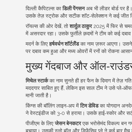
दिल्ली कैपिटल्स का
डिली पेंगसन
अब भी लीडर बोर्ड पर है
उसके तेज़ स्ट्रोक और सटीक शॉट‑सेलेक्शन ने कई जीत दिला
रॉयल्स की ओर देखें, तो
शार्दुल ठाकुर
2025 में फिर से चमक
में असरदार रहा। उसके फुर्तीले क़दमों ने टीम को कई दबा
मदर्न के लिए
हर्षवर्धन शॉर्टलैंड
का नाम ज़रूर आएगा। उसने स
पर दबाव कम हुआ और मध्य ओवरों में रनों को रोकना आसा
मुख्य गेंदबाज और ऑल‑राउंड
मिचेल स्टार्क
का नाम सुनते ही हर फैन के दिमाग में तेज़ गत
मददगार साबित हुए हैं, लेकिन इस साल टीम ने उसे प्ले
मानी जाती है।
किंग्स की बॉलिंग लाइन‑अप में
टिम डेविड
का योगदान अनदेखा
ने वेस्टइंडीज को 3‑0 से हराया। उसके हाई‑स्कोर और सट
पीजीएम के लिए
जेसन बेनकटर
एक भरोसेमंद विकल्प बन गया 
बचाया। उसकी स्लो बॉल और डिफ़ेंसिव प्ले ने कई बार मै