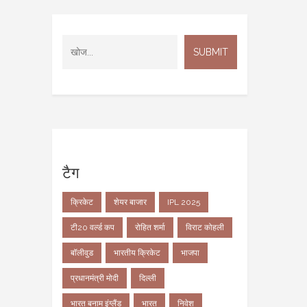
टैग
क्रिकेट
शेयर बाजार
IPL 2025
टी20 वर्ल्ड कप
रोहित शर्मा
विराट कोहली
बॉलीवुड
भारतीय क्रिकेट
भाजपा
प्रधानमंत्री मोदी
दिल्ली
भारत बनाम इंग्लैंड
भारत
निवेश