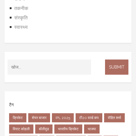
तकनीक
संस्कृति
स्वास्थ्य
टैग
क्रिकेट
शेयर बाजार
IPL 2025
टी20 वर्ल्ड कप
रोहित शर्मा
विराट कोहली
बॉलीवुड
भारतीय क्रिकेट
भाजपा