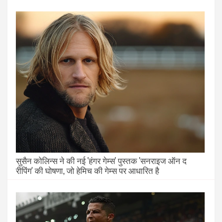
सुसैन कोलिन्स ने की नई 'हंगर गेम्स' पुस्तक 'सनराइज ऑन द
रीपिंग' की घोषणा, जो हेमिच की गेम्स पर आधारित है