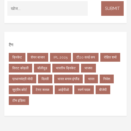
टैग
क्रिकेट
शेयर बाजार
IPL 2025
टी20 वर्ल्ड कप
रोहित शर्मा
विराट कोहली
बॉलीवुड
भारतीय क्रिकेट
भाजपा
प्रधानमंत्री मोदी
दिल्ली
भारत बनाम इंग्लैंड
भारत
निवेश
सुप्रीम कोर्ट
टेस्ट शतक
आईपीओ
स्वर्ण पदक
बीजेपी
टीम इंडिया