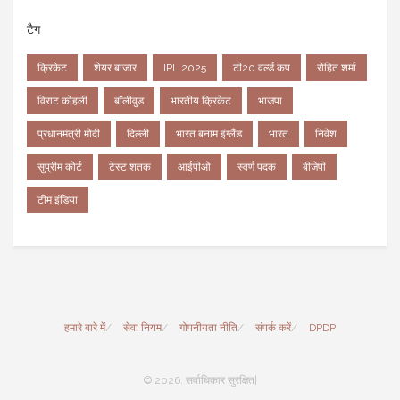
टैग
क्रिकेट
शेयर बाजार
IPL 2025
टी20 वर्ल्ड कप
रोहित शर्मा
विराट कोहली
बॉलीवुड
भारतीय क्रिकेट
भाजपा
प्रधानमंत्री मोदी
दिल्ली
भारत बनाम इंग्लैंड
भारत
निवेश
सुप्रीम कोर्ट
टेस्ट शतक
आईपीओ
स्वर्ण पदक
बीजेपी
टीम इंडिया
हमारे बारे में
सेवा नियम
गोपनीयता नीति
संपर्क करें
DPDP
© 2026. सर्वाधिकार सुरक्षित|