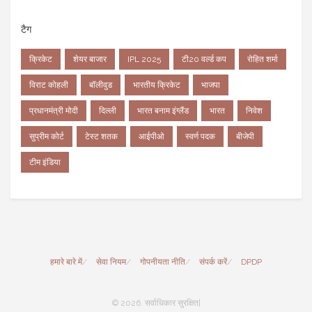
टैग
क्रिकेट
शेयर बाजार
IPL 2025
टी20 वर्ल्ड कप
रोहित शर्मा
विराट कोहली
बॉलीवुड
भारतीय क्रिकेट
भाजपा
प्रधानमंत्री मोदी
दिल्ली
भारत बनाम इंग्लैंड
भारत
निवेश
सुप्रीम कोर्ट
टेस्ट शतक
आईपीओ
स्वर्ण पदक
बीजेपी
टीम इंडिया
हमारे बारे में
सेवा नियम
गोपनीयता नीति
संपर्क करें
DPDP
© 2026. सर्वाधिकार सुरक्षित|