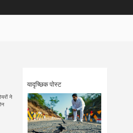
यादृच्छिक पोस्ट
यरों ने
ोन