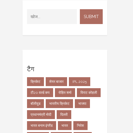
टैग
क्रिकेट
शेयर बाजार
IPL 2025
टी20 वर्ल्ड कप
रोहित शर्मा
विराट कोहली
बॉलीवुड
भारतीय क्रिकेट
भाजपा
प्रधानमंत्री मोदी
दिल्ली
भारत बनाम इंग्लैंड
भारत
निवेश